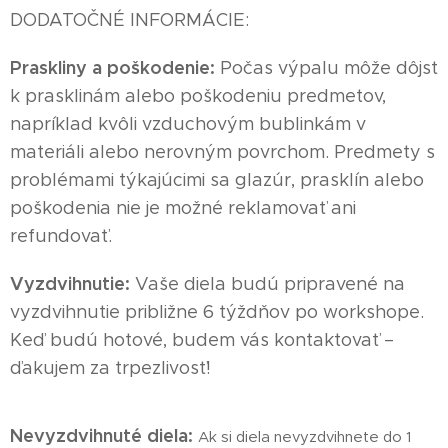
DODATOČNÉ INFORMÁCIE:
Praskliny a poškodenie:
Počas výpalu môže dôjsť
k prasklinám alebo poškodeniu predmetov,
napríklad kvôli vzduchovým bublinkám v
materiáli alebo nerovným povrchom. Predmety s
problémami týkajúcimi sa glazúr, prasklín alebo
poškodenia nie je možné reklamovať ani
refundovať.
Vyzdvihnutie:
Vaše diela budú pripravené na
vyzdvihnutie približne 6 týždňov po workshope.
Keď budú hotové, budem vás kontaktovať –
ďakujem za trpezlivosť!
Nevyzdvihnuté diela:
Ak si diela nevyzdvihnete do 1