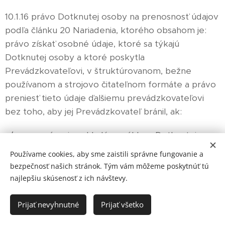
10.1.16 právo Dotknutej osoby na prenosnosť údajov
podľa článku 20 Nariadenia, ktorého obsahom je:
právo získať osobné údaje, ktoré sa týkajú
Dotknutej osoby a ktoré poskytla
Prevádzkovateľovi, v štruktúrovanom, bežne
používanom a strojovo čitateľnom formáte a právo
preniesť tieto údaje ďalšiemu prevádzkovateľovi
bez toho, aby jej Prevádzkovateľ bránil, ak:
a/ sa spracúvanie zakladá na súhlase Dotknutej
osoby podľa článku 6 ods. 1. písm. a) Nariadenia
Používame cookies, aby sme zaistili správne fungovanie a
alebo článku 9 ods. 2. písm. a) Nariadenia, alebo na
bezpečnosť našich stránok. Tým vám môžeme poskytnúť tú
zmluve podľa článku 6 ods. 1. písm. b) Nariadenia, a
najlepšiu skúsenosť z ich návštevy.
súčasne
Prijať nevyhnutné
Prijať všetko
b/ sa spracúvanie vykonáva automatizovanými