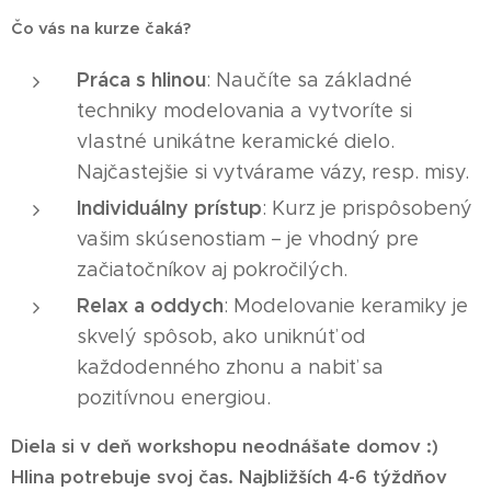
Čo vás na kurze čaká?
Práca s hlinou
: Naučíte sa základné
techniky modelovania a vytvoríte si
vlastné unikátne keramické dielo.
Najčastejšie si vytvárame vázy, resp. misy.
Individuálny prístup
: Kurz je prispôsobený
vašim skúsenostiam – je vhodný pre
začiatočníkov aj pokročilých.
Relax a oddych
: Modelovanie keramiky je
skvelý spôsob, ako uniknúť od
každodenného zhonu a nabiť sa
pozitívnou energiou.
Diela si v deň workshopu neodnášate domov :)
Hlina potrebuje svoj čas. Najbližších 4-6 týždňov