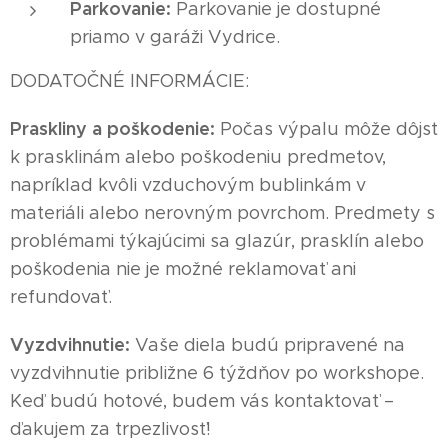
Parkovanie:
Parkovanie je dostupné
priamo v garáži Vydrice.
DODATOČNÉ INFORMÁCIE:
Praskliny a poškodenie:
Počas výpalu môže dôjsť
k prasklinám alebo poškodeniu predmetov,
napríklad kvôli vzduchovým bublinkám v
materiáli alebo nerovným povrchom. Predmety s
problémami týkajúcimi sa glazúr, prasklín alebo
poškodenia nie je možné reklamovať ani
refundovať.
Vyzdvihnutie:
Vaše diela budú pripravené na
vyzdvihnutie približne 6 týždňov po workshope.
Keď budú hotové, budem vás kontaktovať –
ďakujem za trpezlivosť!