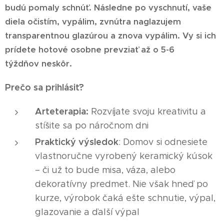
budú pomaly schnúť. Následne po vyschnutí, vaše
diela očistím, vypálim, zvnútra naglazujem
transparentnou glazúrou a znova vypálim. Vy si ich
prídete hotové osobne prevziať až o 5-6
týždňov
neskôr.
Prečo sa prihlásiť?
Arteterapia:
Rozvíjate svoju kreativitu a
stíšite sa po náročnom dni
Praktický výsledok
: Domov si odnesiete
vlastnoručne vyrobený keramický kúsok
– či už to bude misa, váza, alebo
dekoratívny predmet. Nie však hneď po
kurze, výrobok čaká ešte schnutie, výpal,
glazovanie a ďalší výpal