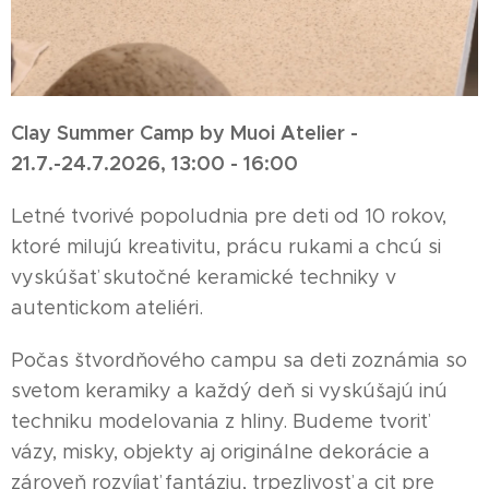
Clay Summer Camp by Muoi Atelier -
21.7.-24.7.2026, 13:00 - 16:00
Letné tvorivé popoludnia pre deti od 10 rokov,
ktoré milujú kreativitu, prácu rukami a chcú si
vyskúšať skutočné keramické techniky v
autentickom ateliéri.
Počas štvordňového campu sa deti zoznámia so
svetom keramiky a každý deň si vyskúšajú inú
techniku modelovania z hliny. Budeme tvoriť
vázy, misky, objekty aj originálne dekorácie a
zároveň rozvíjať fantáziu, trpezlivosť a cit pre