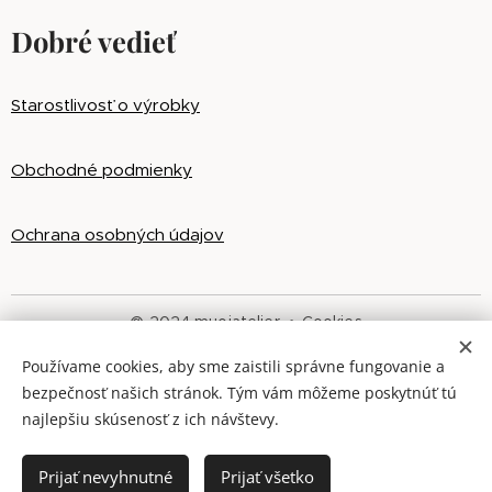
Dobré vedieť
Starostlivosť o výrobky
Obchodné podmienky
Ochrana osobných údajov
@ 2024 muoiatelier
Cookies
Používame cookies, aby sme zaistili správne fungovanie a
Jazyky
bezpečnosť našich stránok. Tým vám môžeme poskytnúť tú
Slovenčina
English
najlepšiu skúsenosť z ich návštevy.
Do košíka
Prijať nevyhnutné
Prijať všetko