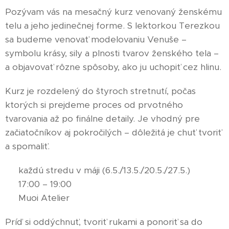
Pozývam vás na mesačný kurz venovaný ženskému
telu a jeho jedinečnej forme. S lektorkou Terezkou
sa budeme venovať modelovaniu Venuše –
symbolu krásy, sily a plnosti tvarov ženského tela –
a objavovať rôzne spôsoby, ako ju uchopiť cez hlinu.
Kurz je rozdelený do štyroch stretnutí, počas
ktorých si prejdeme proces od prvotného
tvarovania až po finálne detaily. Je vhodný pre
začiatočníkov aj pokročilých – dôležitá je chuť tvoriť
a spomaliť.
🗓 každú stredu v máji (6.5./13.5./20.5./27.5.)
🕔 17:00 – 19:00
📍 Muoi Atelier
Príď si oddýchnuť, tvoriť rukami a ponoriť sa do